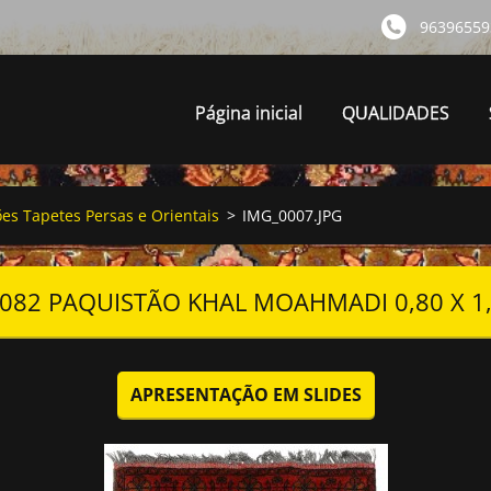
96396559
Página inicial
QUALIDADES
ões Tapetes Persas e Orientais
>
IMG_0007.JPG
082 PAQUISTÃO KHAL MOAHMADI 0,80 X 1
APRESENTAÇÃO EM SLIDES