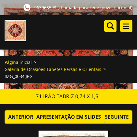
963965593 (chamada para rede movel nacional)
Página inicial
>
Galeria de Ocasiões Tapetes Persas e Orientais
>
IMG_0034.JPG
71 IRÃO TABRIZ 0,74 X 1,51
ANTERIOR
APRESENTAÇÃO EM SLIDES
SEGUINTE