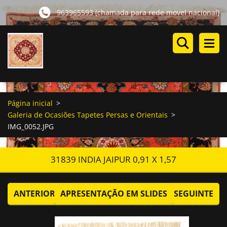
963965593 (chamada para rede movel nacional)
Página inicial
>
Galeria de Ocasiões Tapetes Persas e Orientais
>
IMG_0052.JPG
31839 INDIA JAIPUR 0,91 X 1,57
ANTERIOR
APRESENTAÇÃO EM SLIDES
SEGUINTE